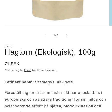
Ö
Öppna
m
mediet
2
1
av
1
/
2
i
i
m
modalfönster
AEAA
Hagtorn (Ekologisk), 100g
Ordinarie
71 SEK
pris
Skatter ingår.
Frakt
beräknas i kassan.
Latinskt namn:
Crataegus laevigata
Föreställ dig en ört som historiskt har uppskattats i
europeiska och asiatiska traditioner för sin milda och
balanserande effekt på
hjärta, blodcirkulation och