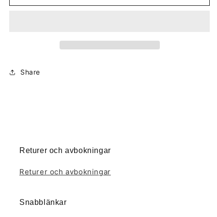
(Ekologisk),
(Ekologisk),
70g
70g
Share
Returer och avbokningar
Returer och avbokningar
Snabblänkar