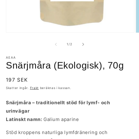
Öppna
Ö
mediet
m
1
2
av
1
/
2
i
i
modalfönster
m
AEAA
Snärjmåra (Ekologisk), 70g
Ordinarie
197 SEK
pris
Skatter ingår.
Frakt
beräknas i kassan.
Snärjmåra – traditionellt stöd för lymf- och
urinvägar
Latinskt namn:
Galium aparine
Stöd kroppens naturliga lymfdränering och