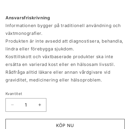
Ansvarsfriskrivning
Informationen bygger på traditionell användning och
växtmonografier.
Produkten är inte avsedd att diagnostisera, behandla,
lindra eller förebygga sjukdom.
Kosttillskott och växtbaserade produkter ska inte
ersätta en varierad kost eller en hälsosam livsstil.
Rådfråga alltid läkare eller annan vårdgivare vid
graviditet, medicinering eller hälsoproblem.
Kvantitet
Minska
Öka
kvantitet
kvantitet
för
för
Snärjmåra
Snärjmåra
KÖP NU