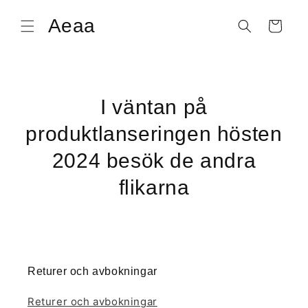
vidare
till
Aeaa
Varukorg
innehåll
I väntan på
produktlanseringen hösten
2024 besök de andra
flikarna
Returer och avbokningar
Returer och avbokningar