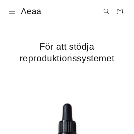
vidare
till
Aeaa
Varukorg
innehåll
För att stödja
reproduktionssystemet