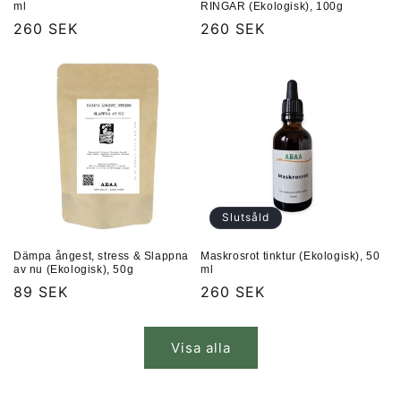
ml
RINGAR (Ekologisk), 100g
Ordinarie
260 SEK
Ordinarie
260 SEK
pris
pris
Slutsåld
Dämpa ångest, stress & Slappna
Maskrosrot tinktur (Ekologisk), 50
av nu (Ekologisk), 50g
ml
Ordinarie
89 SEK
Ordinarie
260 SEK
pris
pris
Visa alla