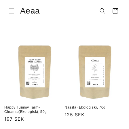
vidare
till
Aeaa
Varukorg
innehåll
Happy Tummy Tarm-
Nässla (Ekologisk), 70g
Cleanse(Ekologisk), 50g
Ordinarie
125 SEK
Ordinarie
197 SEK
pris
pris