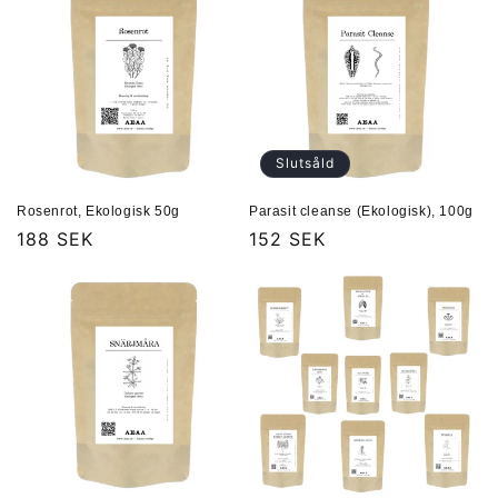
Slutsåld
Rosenrot, Ekologisk 50g
Parasit cleanse (Ekologisk), 100g
Ordinarie
188 SEK
Ordinarie
152 SEK
pris
pris