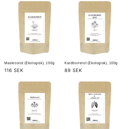
Maskrosrot (Ekologisk), 100g
Kardborrerot (Ekologisk), 100g
Ordinarie
116 SEK
Ordinarie
89 SEK
pris
pris