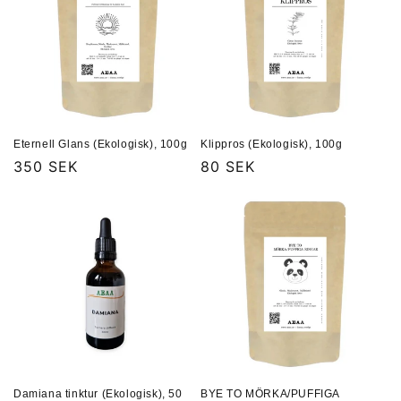
Eternell Glans (Ekologisk), 100g
Klippros (Ekologisk), 100g
Ordinarie
350 SEK
Ordinarie
80 SEK
pris
pris
Damiana tinktur (Ekologisk), 50
BYE TO MÖRKA/PUFFIGA