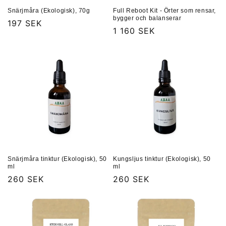
Snärjmåra (Ekologisk), 70g
Full Reboot Kit - Örter som rensar,
bygger och balanserar
Ordinarie
197 SEK
Ordinarie
1 160 SEK
pris
pris
Snärjmåra tinktur (Ekologisk), 50
Kungsljus tinktur (Ekologisk), 50
ml
ml
Ordinarie
260 SEK
Ordinarie
260 SEK
pris
pris