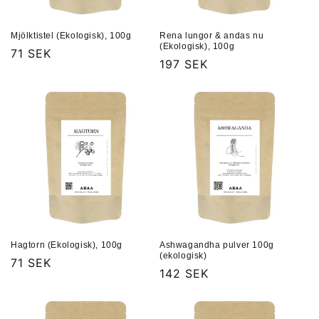
Mjölktistel (Ekologisk), 100g
Rena lungor & andas nu
(Ekologisk), 100g
Ordinarie
71 SEK
Ordinarie
197 SEK
pris
pris
Hagtorn (Ekologisk), 100g
Ashwagandha pulver 100g
(ekologisk)
Ordinarie
71 SEK
Ordinarie
142 SEK
pris
pris