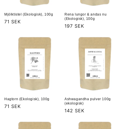
Mjölktistel (Ekologisk), 100g
Rena lungor & andas nu
(Ekologisk), 100g
Ordinarie
71 SEK
Ordinarie
197 SEK
pris
pris
Hagtorn (Ekologisk), 100g
Ashwagandha pulver 100g
(ekologisk)
Ordinarie
71 SEK
Ordinarie
142 SEK
pris
pris