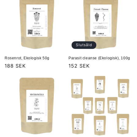
Slutsåld
Rosenrot, Ekologisk 50g
Parasit cleanse (Ekologisk), 100g
Ordinarie
188 SEK
Ordinarie
152 SEK
pris
pris