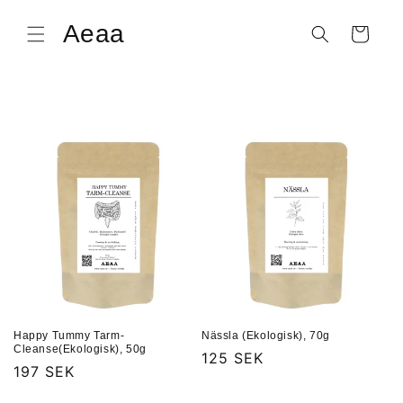
vidare
till
Aeaa
Varukorg
innehåll
Happy Tummy Tarm-
Nässla (Ekologisk), 70g
Cleanse(Ekologisk), 50g
Ordinarie
125 SEK
Ordinarie
197 SEK
pris
pris