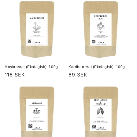
Maskrosrot (Ekologisk), 100g
Kardborrerot (Ekologisk), 100g
Ordinarie
116 SEK
Ordinarie
89 SEK
pris
pris