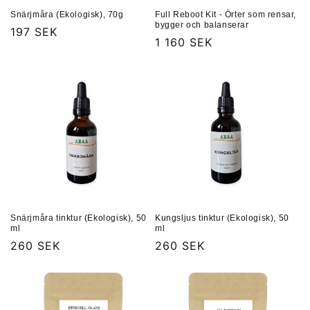
Snärjmåra (Ekologisk), 70g
Full Reboot Kit - Örter som rensar,
bygger och balanserar
Ordinarie
197 SEK
Ordinarie
1 160 SEK
pris
pris
Snärjmåra tinktur (Ekologisk), 50
Kungsljus tinktur (Ekologisk), 50
ml
ml
Ordinarie
260 SEK
Ordinarie
260 SEK
pris
pris