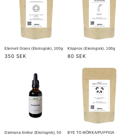
Eternell Glans (Ekologisk), 100g
Klippros (Ekologisk), 100g
Ordinarie
350 SEK
Ordinarie
80 SEK
pris
pris
Damiana tinktur (Ekologisk), 50
BYE TO MÖRKA/PUFFIGA