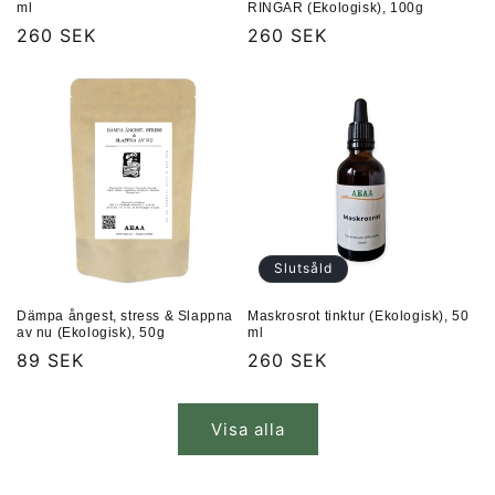
ml
RINGAR (Ekologisk), 100g
Ordinarie
260 SEK
Ordinarie
260 SEK
pris
pris
Slutsåld
Dämpa ångest, stress & Slappna
Maskrosrot tinktur (Ekologisk), 50
av nu (Ekologisk), 50g
ml
Ordinarie
89 SEK
Ordinarie
260 SEK
pris
pris
Visa alla